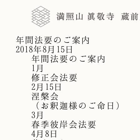
年間法要のご案内
2018年8月15日
年間法要のご案内
1月
修正会法要
2月15日
涅槃会
（お釈迦様のご命日）
3月
春季彼岸会法要
4月8日