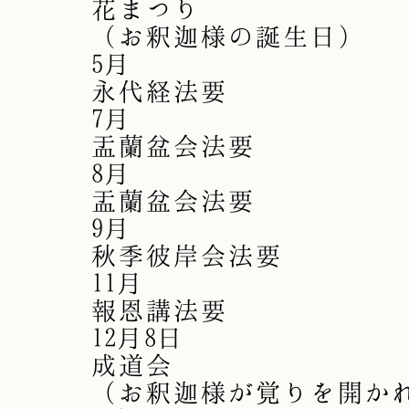
花まつり
（お釈迦様の誕生日）
5月
永代経法要
7月
盂蘭盆会法要
8月
盂蘭盆会法要
9月
秋季彼岸会法要
11月
報恩講法要
12月8日
成道会
（お釈迦様が覚りを開か