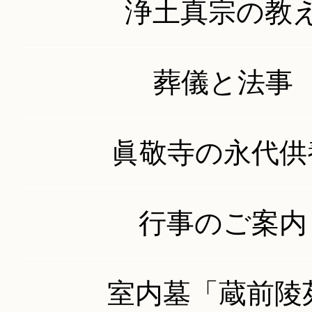
浄土真宗の教
葬儀と法事
2019年11月13
眞敬寺の永代供
2019年度 眞敬寺 蔵前
行事のご案内
講法要勤修
室内墓
「蔵前陵
例年より今年は暖かく、い