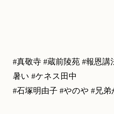
#
真敬寺
#
蔵前陵苑
#
報恩講
暑い
#
ケネス田中
#
石塚明由子
#
やのや
#
兄弟