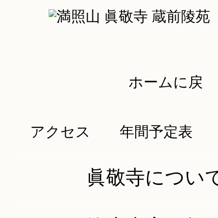
トップページ
行事のご案内
年間法要
ホームに戻
帰敬式について
お知らせ
る
アクセス
年間予定表
講演学習
イベント
眞敬寺につい
年間法要