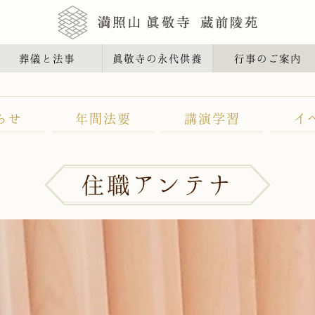
葬儀と法事
眞敬寺の永代供養
行事のご案内
らせ
年間法要
講演学習
イ
住職アンテナ