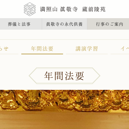
葬儀と法事
眞敬寺の永代供養
行事のご案内
らせ
年間法要
講演学習
イ
年間法要