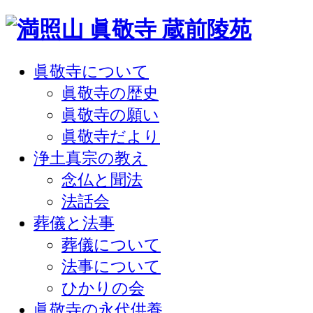
眞敬寺について
眞敬寺の歴史
眞敬寺の願い
眞敬寺だより
浄土真宗の教え
念仏と聞法
法話会
葬儀と法事
葬儀について
法事について
ひかりの会
眞敬寺の永代供養