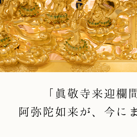
「眞敬寺来迎欄
阿弥陀如来が、今に