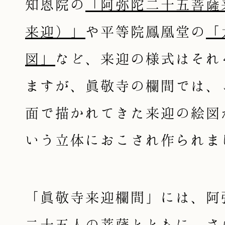
知恩院の
「阿弥陀二十五菩薩
来迎）」
や平等院鳳凰堂の
「
図」
など、来迎の様式はそれ
ますが、眞敬寺の欄間では、
面で描かれてきた来迎の絵図
いう立体におこされ作られま
「眞敬寺来迎欄間」には、阿
二十五人の菩薩とともに、さ